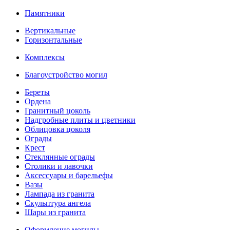
Памятники
Вертикальные
Горизонтальные
Комплексы
Благоустройство могил
Береты
Ордена
Гранитный цоколь
Надгробные плиты и цветники
Облицовка цоколя
Ограды
Крест
Стеклянные ограды
Столики и лавочки
Аксессуары и барельефы
Вазы
Лампада из гранита
Скульптура ангела
Шары из гранита
Оформление могилы