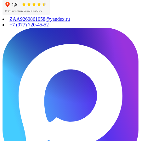
ZAA9260861058@yandex.ru
+7 (977) 720-45-52