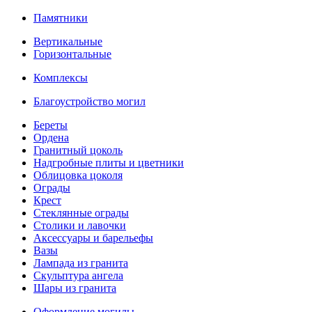
Памятники
Вертикальные
Горизонтальные
Комплексы
Благоустройство могил
Береты
Ордена
Гранитный цоколь
Надгробные плиты и цветники
Облицовка цоколя
Ограды
Крест
Стеклянные ограды
Столики и лавочки
Аксессуары и барельефы
Вазы
Лампада из гранита
Скульптура ангела
Шары из гранита
Оформление могилы