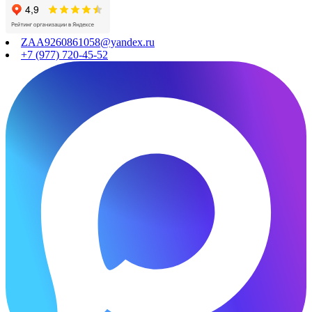
ZAA9260861058@yandex.ru
+7 (977) 720-45-52