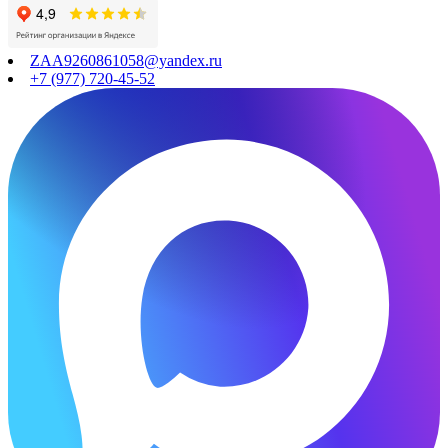
ZAA9260861058@yandex.ru
+7 (977) 720-45-52