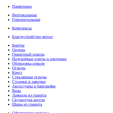
Памятники
Вертикальные
Горизонтальные
Комплексы
Благоустройство могил
Береты
Ордена
Гранитный цоколь
Надгробные плиты и цветники
Облицовка цоколя
Ограды
Крест
Стеклянные ограды
Столики и лавочки
Аксессуары и барельефы
Вазы
Лампада из гранита
Скульптура ангела
Шары из гранита
Оформление могилы