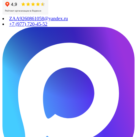
ZAA9260861058@yandex.ru
+7 (977) 720-45-52