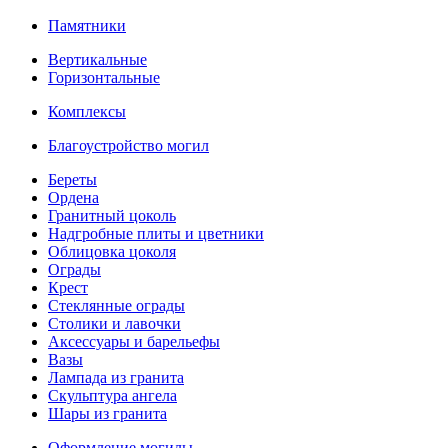
Памятники
Вертикальные
Горизонтальные
Комплексы
Благоустройство могил
Береты
Ордена
Гранитный цоколь
Надгробные плиты и цветники
Облицовка цоколя
Ограды
Крест
Стеклянные ограды
Столики и лавочки
Аксессуары и барельефы
Вазы
Лампада из гранита
Скульптура ангела
Шары из гранита
Оформление могилы