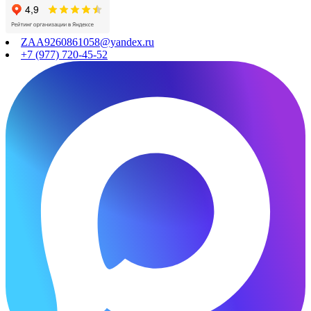
ZAA9260861058@yandex.ru
+7 (977) 720-45-52