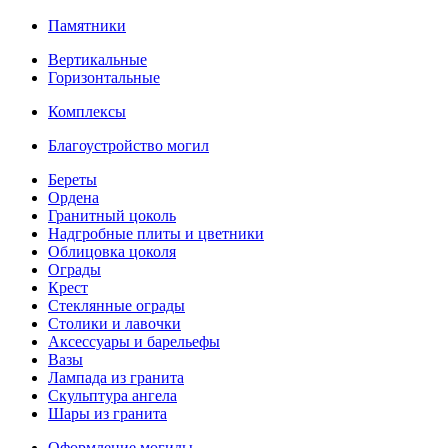
Памятники
Вертикальные
Горизонтальные
Комплексы
Благоустройство могил
Береты
Ордена
Гранитный цоколь
Надгробные плиты и цветники
Облицовка цоколя
Ограды
Крест
Стеклянные ограды
Столики и лавочки
Аксессуары и барельефы
Вазы
Лампада из гранита
Скульптура ангела
Шары из гранита
Оформление могилы