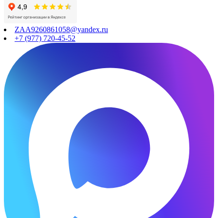
ZAA9260861058@yandex.ru
+7 (977) 720-45-52