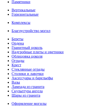
Памятники
Вертикальные
Горизонтальные
Комплексы
Благоустройство могил
Береты
Ордена
Гранитный цоколь
Надгробные плиты и цветники
Облицовка цоколя
Ограды
Крест
Стеклянные ограды
Столики и лавочки
Аксессуары и барельефы
Вазы
Лампада из гранита
Скульптура ангела
Шары из гранита
Оформление могилы