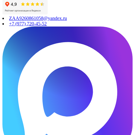
ZAA9260861058@yandex.ru
+7 (977) 720-45-52