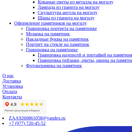
Кованые цветы из металла на могилу
Лампада из гранита на могилу
Скульптура ангела на могилу
Шары из гранита на могилу
Оформление памятников на могилу
Гравировка портрета на памятнике
Мозаика на памятник
Накладные буквы на памятник
Портрет на стекле на памятник
Гравировка на памятнике
Гравировка надписей и эпитафий на памятни
Гравировка пейзажи, цветы, иконы на памятн
Фотокерамика на памятник
О нас
Доставка
Установка
Оплата
Контакты
ZAA9260861058@yandex.ru
+7 (977) 720-45-52