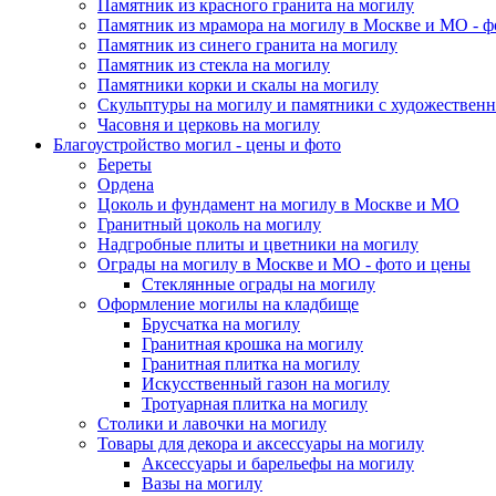
Памятник из красного гранита на могилу
Памятник из мрамора на могилу в Москве и МО - ф
Памятник из синего гранита на могилу
Памятник из стекла на могилу
Памятники корки и скалы на могилу
Скульптуры на могилу и памятники с художественн
Часовня и церковь на могилу
Благоустройство могил - цены и фото
Береты
Ордена
Цоколь и фундамент на могилу в Москве и МО
Гранитный цоколь на могилу
Надгробные плиты и цветники на могилу
Ограды на могилу в Москве и МО - фото и цены
Стеклянные ограды на могилу
Оформление могилы на кладбище
Брусчатка на могилу
Гранитная крошка на могилу
Гранитная плитка на могилу
Искусственный газон на могилу
Тротуарная плитка на могилу
Столики и лавочки на могилу
Товары для декора и аксессуары на могилу
Аксессуары и барельефы на могилу
Вазы на могилу