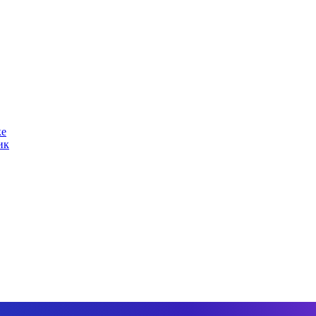
ке
ик