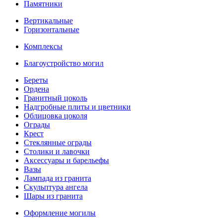
Памятники
Вертикальные
Горизонтальные
Комплексы
Благоустройство могил
Береты
Ордена
Гранитный цоколь
Надгробные плиты и цветники
Облицовка цоколя
Ограды
Крест
Стеклянные ограды
Столики и лавочки
Аксессуары и барельефы
Вазы
Лампада из гранита
Скульптура ангела
Шары из гранита
Оформление могилы