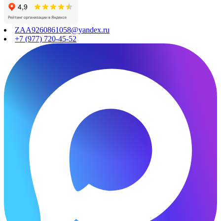
ZAA9260861058@yandex.ru
+7 (977) 720-45-52