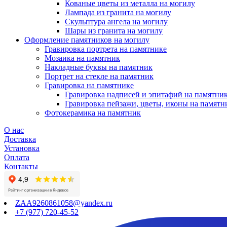
Кованые цветы из металла на могилу
Лампада из гранита на могилу
Скульптура ангела на могилу
Шары из гранита на могилу
Оформление памятников на могилу
Гравировка портрета на памятнике
Мозаика на памятник
Накладные буквы на памятник
Портрет на стекле на памятник
Гравировка на памятнике
Гравировка надписей и эпитафий на памятни
Гравировка пейзажи, цветы, иконы на памятн
Фотокерамика на памятник
О нас
Доставка
Установка
Оплата
Контакты
ZAA9260861058@yandex.ru
+7 (977) 720-45-52