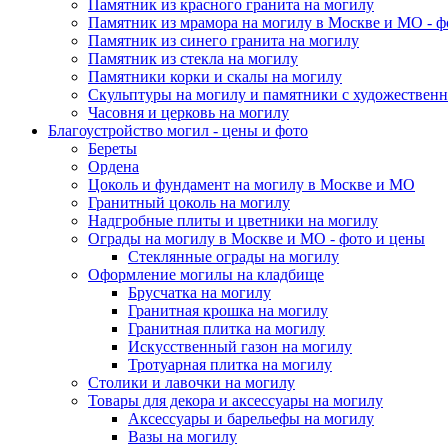
Памятник из красного гранита на могилу
Памятник из мрамора на могилу в Москве и МО - ф
Памятник из синего гранита на могилу
Памятник из стекла на могилу
Памятники корки и скалы на могилу
Скульптуры на могилу и памятники с художественн
Часовня и церковь на могилу
Благоустройство могил - цены и фото
Береты
Ордена
Цоколь и фундамент на могилу в Москве и МО
Гранитный цоколь на могилу
Надгробные плиты и цветники на могилу
Ограды на могилу в Москве и МО - фото и цены
Стеклянные ограды на могилу
Оформление могилы на кладбище
Брусчатка на могилу
Гранитная крошка на могилу
Гранитная плитка на могилу
Искусственный газон на могилу
Тротуарная плитка на могилу
Столики и лавочки на могилу
Товары для декора и аксессуары на могилу
Аксессуары и барельефы на могилу
Вазы на могилу