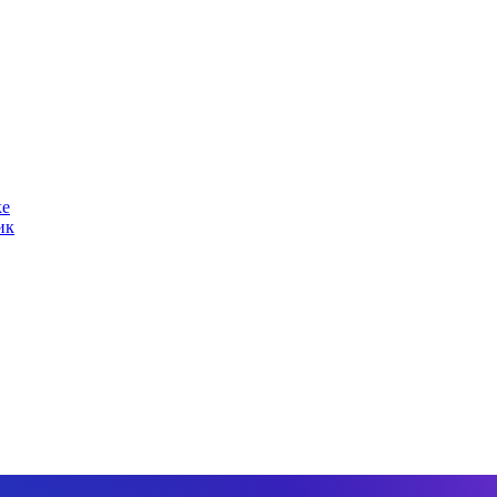
ке
ик