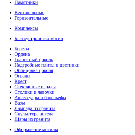
Памятники
Вертикальные
Горизонтальные
Комплексы
Благоустройство могил
Береты
Ордена
Гранитный цоколь
Надгробные плиты и цветники
Облицовка цоколя
Ограды
Крест
Стеклянные ограды
Столики и лавочки
Аксессуары и барельефы
Вазы
Лампада из гранита
Скульптура ангела
Шары из гранита
Оформление могилы