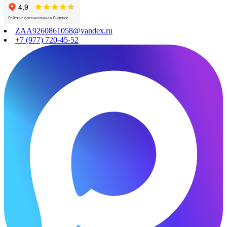
ZAA9260861058@yandex.ru
+7 (977) 720-45-52