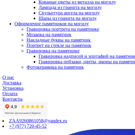
Кованые цветы из металла на могилу
Лампада из гранита на могилу
Скульптура ангела на могилу
Шары из гранита на могилу
Оформление памятников на могилу
Гравировка портрета на памятнике
Мозаика на памятник
Накладные буквы на памятник
Портрет на стекле на памятник
Гравировка на памятнике
Гравировка надписей и эпитафий на памятни
Гравировка пейзажи, цветы, иконы на памятн
Фотокерамика на памятник
О нас
Доставка
Установка
Оплата
Контакты
ZAA9260861058@yandex.ru
+7 (977) 720-45-52