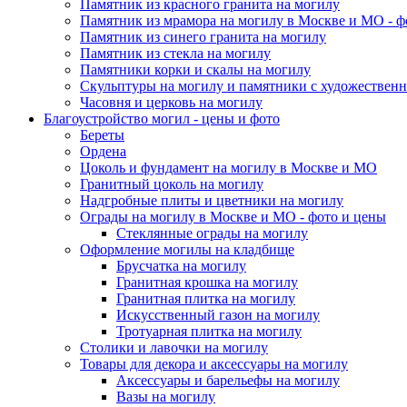
Памятник из красного гранита на могилу
Памятник из мрамора на могилу в Москве и МО - ф
Памятник из синего гранита на могилу
Памятник из стекла на могилу
Памятники корки и скалы на могилу
Скульптуры на могилу и памятники с художественн
Часовня и церковь на могилу
Благоустройство могил - цены и фото
Береты
Ордена
Цоколь и фундамент на могилу в Москве и МО
Гранитный цоколь на могилу
Надгробные плиты и цветники на могилу
Ограды на могилу в Москве и МО - фото и цены
Стеклянные ограды на могилу
Оформление могилы на кладбище
Брусчатка на могилу
Гранитная крошка на могилу
Гранитная плитка на могилу
Искусственный газон на могилу
Тротуарная плитка на могилу
Столики и лавочки на могилу
Товары для декора и аксессуары на могилу
Аксессуары и барельефы на могилу
Вазы на могилу