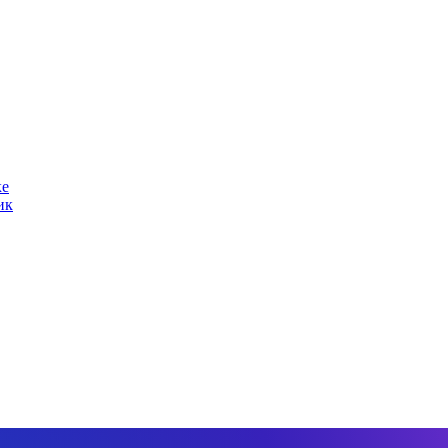
ке
ик