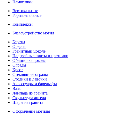
Памятники
Вертикальные
Горизонтальные
Комплексы
Благоустройство могил
Береты
Ордена
Гранитный цоколь
Надгробные плиты и цветники
Облицовка цоколя
Ограды
Крест
Стеклянные ограды
Столики и лавочки
Аксессуары и барельефы
Вазы
Лампада из гранита
Скульптура ангела
Шары из гранита
Оформление могилы