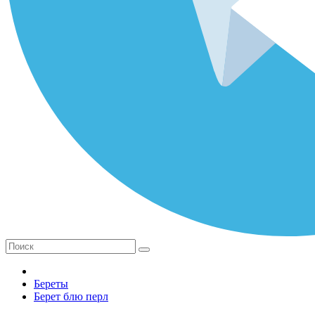
Береты
Берет блю перл