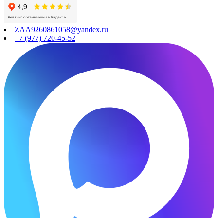
ZAA9260861058@yandex.ru
+7 (977) 720-45-52