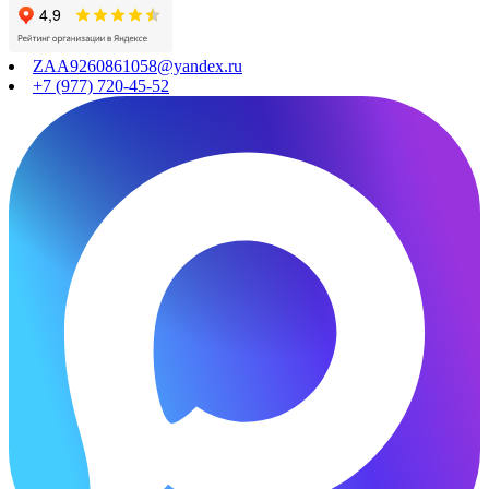
ZAA9260861058@yandex.ru
+7 (977) 720-45-52